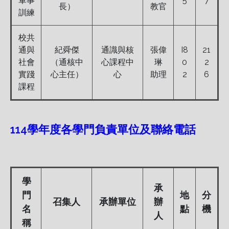
軍事
5
7
長）
教官
訓練
校共
通與
紀舜傑
通識與核
張偉
I8
21
社會
（通核中
心課程中
琳
0
2
實踐
心主任）
心
助理
2
6
課程
114學年度各學門負責單位及聯絡電話
學
承
門
地
分
召集人
承辦單位
辦
名
點
機
人
稱