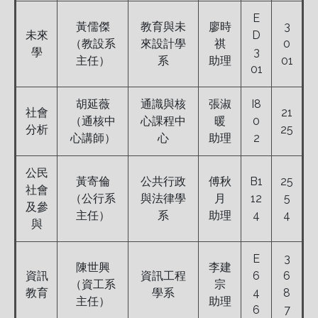
E
黃儒傑
教育與未
廖時
3
未來
D
（教設系
來設計學
祺
0
學
3
主任）
系
助理
01
01
胡延薇
通識與核
張淑
I8
社會
21
（通核中
心課程中
暖
0
分析
25
心講師）
心
助理
2
公民
黃寄倫
公共行政
傅秋
B1
25
社會
（公行系
與法律學
月
12
5
及參
主任）
系
助理
4
4
與
E
3
陳世興
李建
資訊
資訊工程
6
6
（資工系
宗
教育
學系
4
8
主任）
助理
6
7