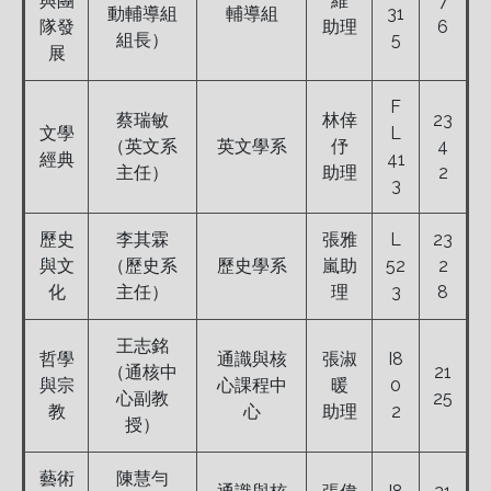
與團
維
7
動輔導組
輔導組
31
隊發
助理
6
組長）
5
展
F
蔡瑞敏
林倖
23
文學
L
（英文系
英文學系
伃
4
經典
41
主任）
助理
2
3
歷史
李其霖
張雅
L
23
與文
（歷史系
歷史學系
嵐助
52
2
化
主任）
理
3
8
王志銘
哲學
通識與核
張淑
I8
（通核中
21
與宗
心課程中
暖
0
心副教
25
教
心
助理
2
授）
藝術
陳慧勻