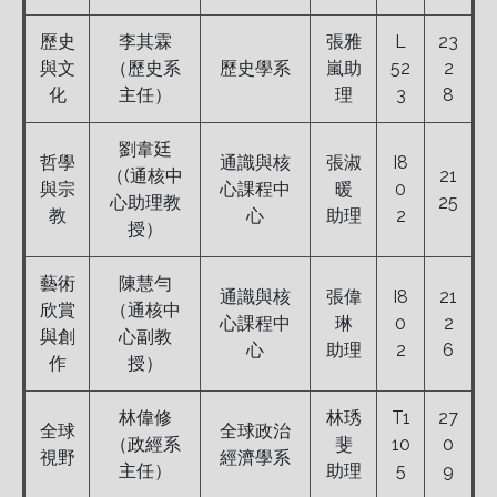
歷史
李其霖
張雅
L
23
與文
（歷史系
歷史學系
嵐助
52
2
化
主任）
理
3
8
劉韋廷
哲學
通識與核
張淑
I8
（(通核中
21
與宗
心課程中
暖
0
心助理教
25
教
心
助理
2
授）
藝術
陳慧勻
通識與核
張偉
I8
21
欣賞
（通核中
心課程中
琳
0
2
與創
心副教
心
助理
2
6
作
授）
林偉修
林琇
T1
27
全球
全球政治
（政經系
斐
10
0
視野
經濟學系
主任）
助理
5
9