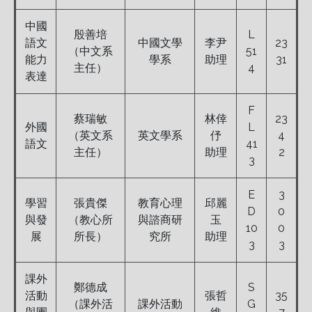
中國
殷善培
L
語文
中國文學
李尹
23
（中文系
51
能力
學系
助理
31
主任）
4
表達
F
蔡瑞敏
林倖
23
外國
L
（英文系
英文學系
伃
4
語文
41
主任）
助理
2
3
E
3
學習
張貴傑
教育心理
邱麗
D
0
與發
（教心所
與諮商研
玉
10
0
展
所長）
究所
助理
3
3
課外
鄭德成
S
活動
張哲
35
（課外活
課外活動
G