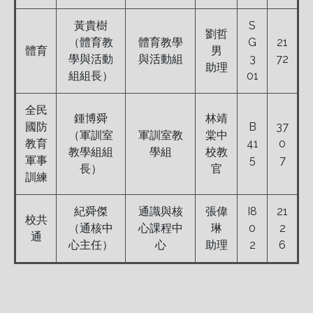
黃貴樹
S
劉哲
（體育教
體育教學
G
21
體育
男
學與活動
與活動組
3
72
助理
組組長）
01
全民
鍾博舜
林靖
國防
B
37
（軍訓室
軍訓室教
棠中
教育
41
0
教學組組
學組
校教
軍事
5
7
長）
官
訓練
紀舜傑
通識與核
張偉
I8
21
校共
（通核中
心課程中
琳
0
2
通
心主任）
心
助理
2
6