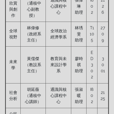
通識與核
張偉
I8
21
欣賞
（通核中
心課程中
琳
0
2
與創
心副教
心
助理
2
6
作
授）
林偉修
林琇
T1
27
全球
全球政治
（政經系
斐
10
0
視野
經濟學系
主任）
助理
5
9
E
黃儒傑
教育與未
廖時
D
3
未來
（教設系
來設計學
祺
3
0
學
主任）
系
助理
0
01
2
胡延薇
通識與核
張淑
I8
社會
21
（通核中
心課程中
暖
0
分析
25
心講師）
心
助理
2