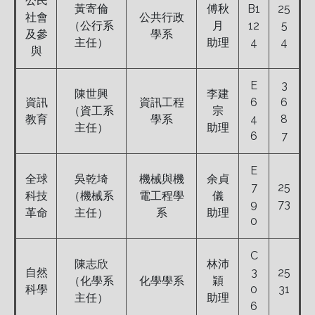
公民
黃寄倫
傅秋
B1
25
社會
公共行政
（公行系
月
12
5
及參
學系
主任）
助理
4
4
與
E
3
陳世興
李建
資訊
資訊工程
6
6
（資工系
宗
教育
學系
4
8
主任）
助理
6
7
E
全球
吳乾埼
機械與機
余貞
7
25
科技
（機械系
電工程學
儀
9
73
革命
主任）
系
助理
0
C
陳志欣
林沛
自然
3
25
（化學系
化學學系
穎
科學
0
31
主任）
助理
6