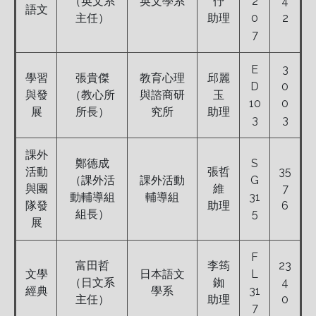
（英文系
英文學系
伃
2
4
語文
主任）
助理
0
2
7
E
3
學習
張貴傑
教育心理
邱麗
D
0
與發
（教心所
與諮商研
玉
10
0
展
所長）
究所
助理
3
3
課外
鄭德成
S
活動
張哲
35
（課外活
課外活動
G
與團
維
7
動輔導組
輔導組
31
隊發
助理
6
組長）
5
展
F
富田哲
李筠
23
文學
日本語文
L
（日文系
銣
4
經典
學系
31
主任）
助理
0
7