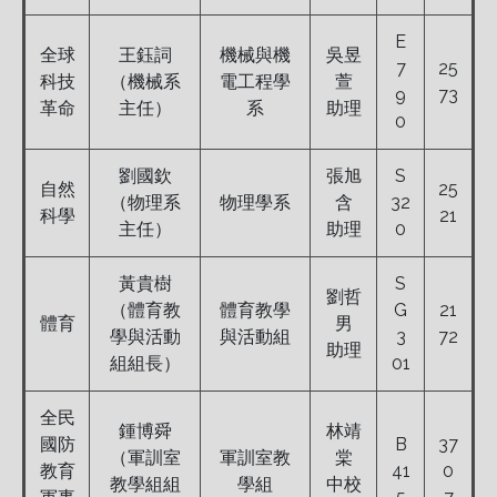
E
全球
王鈺詞
機械與機
吳昱
7
25
科技
（機械系
電工程學
萱
9
73
革命
主任）
系
助理
0
劉國欽
張旭
S
自然
25
（物理系
物理學系
含
32
科學
21
主任）
助理
0
黃貴樹
S
劉哲
（體育教
體育教學
G
21
體育
男
學與活動
與活動組
3
72
助理
組組長）
01
全民
鍾博舜
林靖
國防
B
37
（軍訓室
軍訓室教
棠
教育
41
0
教學組組
學組
中校