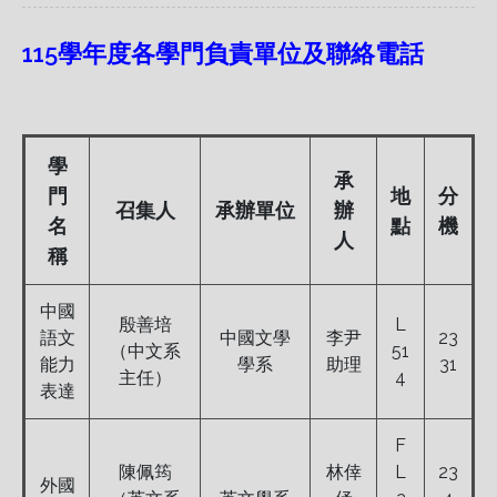
115學年度各學門負責單位及聯絡電話
學
承
門
地
分
召集人
承辦單位
辦
名
點
機
人
稱
中國
殷善培
L
語文
中國文學
李尹
23
（中文系
51
能力
學系
助理
31
主任）
4
表達
F
陳佩筠
林倖
L
23
外國